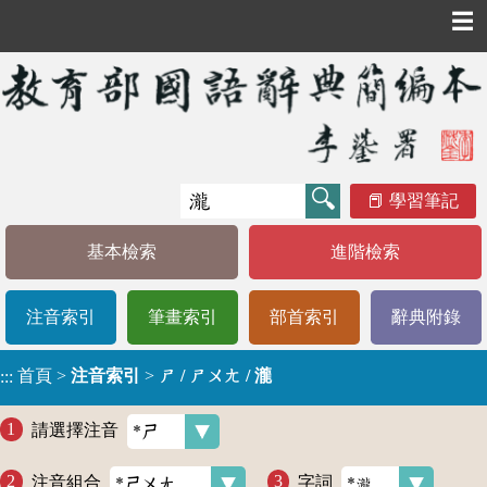
☰
學習筆記
基本檢索
進階檢索
注音索引
筆畫索引
部首索引
辭典附錄
首頁
>
注音索引
>
ㄕ / ㄕㄨㄤ / 瀧
:::
請選擇注音
注音組合
字詞