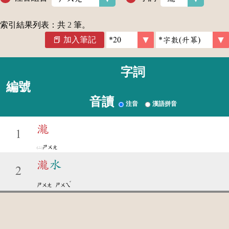
索引結果列表：共
2
筆。
加入筆記
字詞
編號
音讀
注音
漢語拼音
瀧
1
ㄕㄨㄤ
瀧
水
2
ˇ
ㄕㄨㄤ
ㄕㄨㄟ