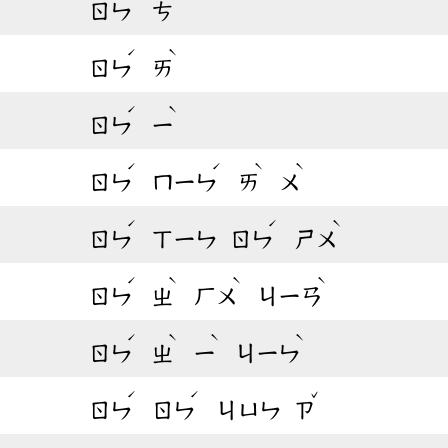
ㄖㄣ
ㄘ
ˊ
ˋ
ㄖㄣ
ㄞ
ˊ
ˋ
ㄖㄣ
ㄧ
ˊ
ˊ
ˋ
ˋ
ㄖㄣ
ㄇㄧㄣ
ㄞ
ㄨ
ˊ
ˊ
ˋ
ㄖㄣ
ㄒㄧㄣ
ㄖㄣ
ㄕㄨ
ˊ
ˋ
ˋ
ˋ
ㄖㄣ
ㄓ
ㄏㄨ
ㄐㄧㄢ
ˊ
ˋ
ˋ
ˋ
ㄖㄣ
ㄓ
ㄧ
ㄐㄧㄣ
ˊ
ˊ
ˇ
ㄖㄣ
ㄖㄣ
ㄐㄩㄣ
ㄗ