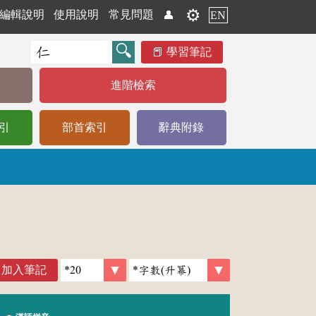
⚙️
編輯說明
使用說明
常見問題
👤
EN
學習筆記
進階檢索
引
部首索引
辭典附錄
加入筆記