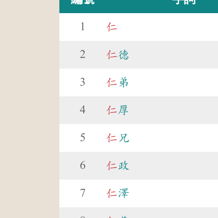
1
仁
2
仁
德
3
仁
弟
4
仁
厚
5
仁
兄
6
仁
政
7
仁
澤