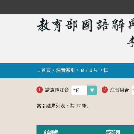
首頁
>
注音索引
>
ㄖ / ㄖㄣˊ / 仁
:::
請選擇注音
注音組合
索引結果列表：共
17
筆。
編號
字詞