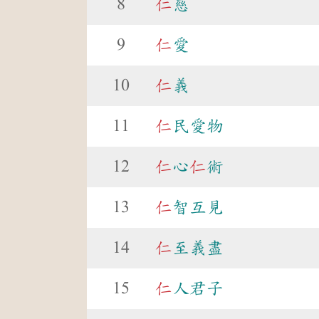
8
仁
慈
9
仁
愛
10
仁
義
11
仁
民愛物
12
仁
心
仁
術
13
仁
智互見
14
仁
至義盡
15
仁
人君子