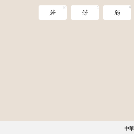
若
偌
弱
中華