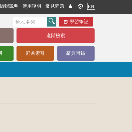
⚙️
編輯說明
使用說明
常見問題
👤
EN
學習筆記
進階檢索
引
部首索引
辭典附錄