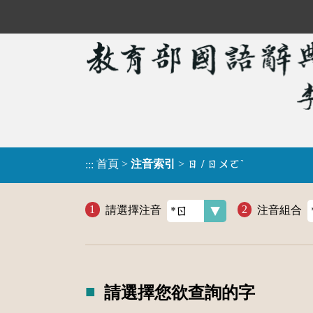
首頁
>
注音索引
>
ㄖ / ㄖㄨㄛˋ
:::
請選擇注音
注音組合
請選擇您欲查詢的字