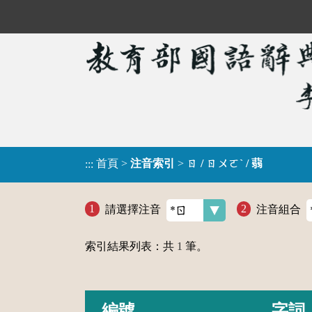
首頁
>
注音索引
>
ㄖ / ㄖㄨㄛˋ / 蒻
:::
請選擇注音
注音組合
索引結果列表：共
1
筆。
編號
字詞