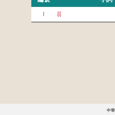
1
蒻
中華