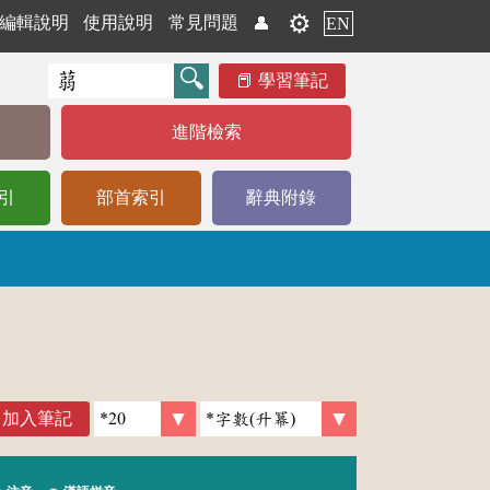
⚙️
編輯說明
使用說明
常見問題
👤
EN
學習筆記
進階檢索
引
部首索引
辭典附錄
加入筆記