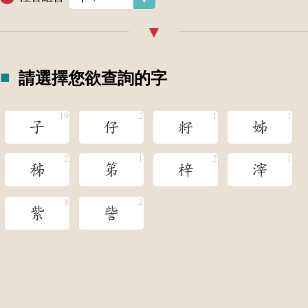
請選擇您欲查詢的字
子
仔
籽
姊
秭
笫
梓
滓
紫
訾