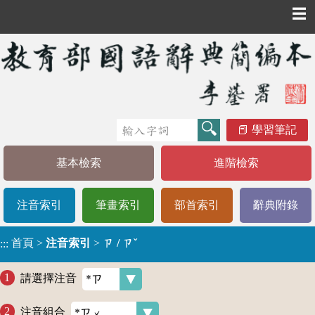
☰
學習筆記
基本檢索
進階檢索
注音索引
筆畫索引
部首索引
辭典附錄
首頁
>
注音索引
>
ㄗ / ㄗˇ
:::
請選擇注音
注音組合