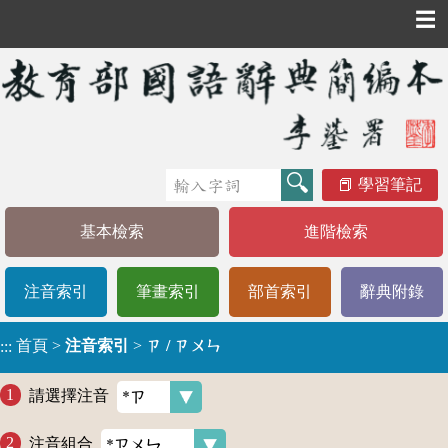
☰
學習筆記
基本檢索
進階檢索
注音索引
筆畫索引
部首索引
辭典附錄
首頁
>
注音索引
>
ㄗ / ㄗㄨㄣ
:::
請選擇注音
注音組合