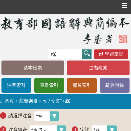
☰
學習筆記
基本檢索
進階檢索
注音索引
筆畫索引
部首索引
辭典附錄
首頁
>
注音索引
>
ㄘ / ㄘㄞˇ / 綵
:::
請選擇注音
注音組合
字詞