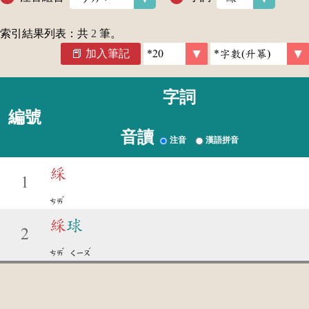
索引結果列表：共
2
筆。
加入筆記
字詞
編號
音讀
注音
漢語拼音
綵
1
ˇ
ㄘㄞ
綵
球
2
ˇ
ˊ
ㄘㄞ
ㄑㄧㄡ