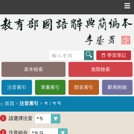
☰
學習筆記
基本檢索
進階檢索
注音索引
筆畫索引
部首索引
辭典附錄
首頁
>
注音索引
>
ㄘ / ㄘㄢ
:::
請選擇注音
注音組合