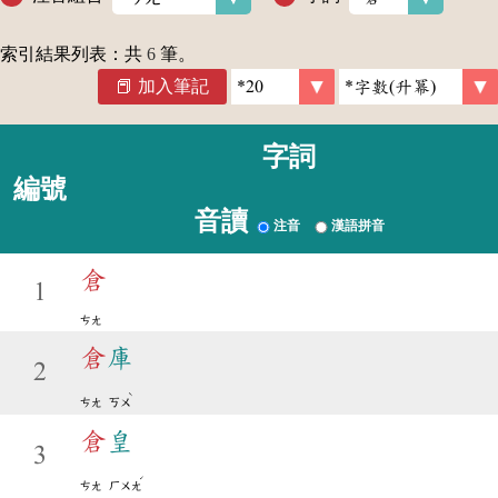
索引結果列表：共
6
筆。
加入筆記
字詞
編號
音讀
注音
漢語拼音
倉
1
ㄘㄤ
倉
庫
2
ˋ
ㄘㄤ
ㄎㄨ
倉
皇
3
ˊ
ㄘㄤ
ㄏㄨㄤ