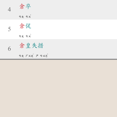
倉
卒
4
ˋ
ㄘㄤ
ㄘㄨ
倉
促
5
ˋ
ㄘㄤ
ㄘㄨ
倉
皇失措
6
ˊ
ˋ
ㄘㄤ
ㄏㄨㄤ
ㄕ
ㄘㄨㄛ