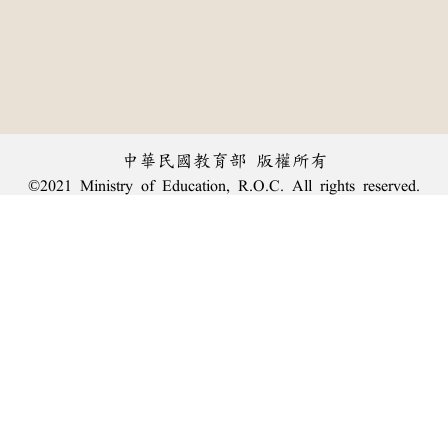
中華民國教育部 版權所有
©2021 Ministry of Education, R.O.C. All rights reserved.
︿
:::
個資法及隱私聲明
|
辭典公眾授權網
|
意見交流
|
網網相連
三峽總院區地址：新北市三峽區三樹路2號、
臺北院區地址：臺北市大安區和平東路一段179號、
回頂端
臺中院區地址：臺中市豐原區師範街67號
電話總機：
(02)7740-7890
、
傳真：(02)7740-7064、
TANet VoIP：9009-7890