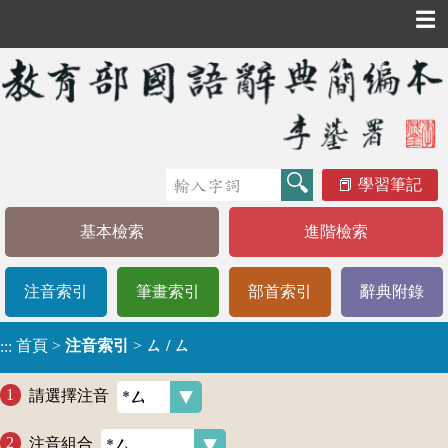
☰
學習筆記
基本檢索
進階檢索
注音索引
筆畫索引
部首索引
辭典附錄
首頁
>
注音索引
>
ㄙ / ㄙ
:::
請選擇注音
注音組合