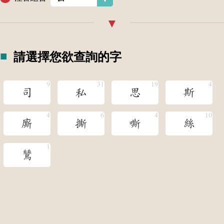
請選擇您欲查詢的字
司
私
思
斯
廝
撕
嘶
絲
鷥