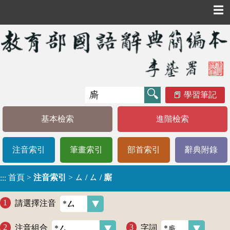
☰
學習筆記
基本檢索
進階檢索
注音索引
筆畫索引
部首索引
辭典附錄
首頁
>
注音索引
>
ㄙ / ㄙ / 廝
:::
請選擇注音
注音組合
字詞