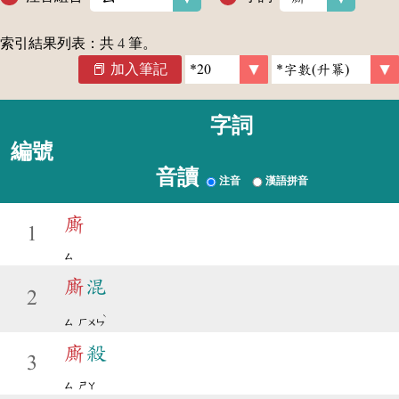
索引結果列表：共
4
筆。
加入筆記
字詞
編號
音讀
注音
漢語拼音
廝
1
ㄙ
廝
混
2
ˋ
ㄙ
ㄏㄨㄣ
廝
殺
3
ㄙ
ㄕㄚ