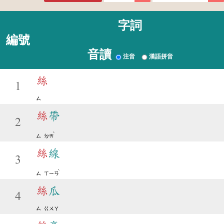
字詞
編號
音讀
注音
漢語拼音
絲
1
ㄙ
絲
帶
2
ˋ
ㄙ
ㄉㄞ
絲
線
3
ˋ
ㄙ
ㄒㄧㄢ
絲
瓜
4
ㄙ
ㄍㄨㄚ