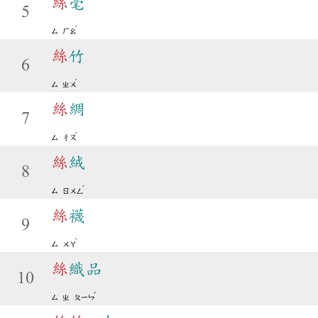
絲
毫
5
ˊ
ㄙ
ㄏㄠ
絲
竹
6
ˊ
ㄙ
ㄓㄨ
絲
綢
7
ˊ
ㄙ
ㄔㄡ
絲
絨
8
ˊ
ㄙ
ㄖㄨㄥ
絲
襪
9
ˋ
ㄙ
ㄨㄚ
絲
織品
10
ˇ
ㄙ
ㄓ
ㄆㄧㄣ