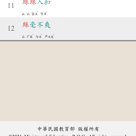
絲
絲
入扣
11
ˋ
ˋ
ㄙ
ㄙ
ㄖㄨ
ㄎㄡ
絲
毫不爽
12
ˊ
ˋ
ˇ
ㄙ
ㄏㄠ
ㄅㄨ
ㄕㄨㄤ
中華民國教育部 版權所有