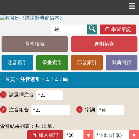
☰
學習筆記
基本檢索
進階檢索
注音索引
筆畫索引
部首索引
辭典附錄
首頁
>
注音索引
>
ㄙ / ㄙ / 絲
:::
請選擇注音
注音組合
字詞
索引結果列表：共
12
筆。
加入筆記