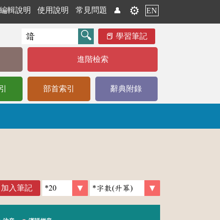
⚙️
編輯說明
使用說明
常見問題
👤
EN
學習筆記
進階檢索
引
部首索引
辭典附錄
加入筆記