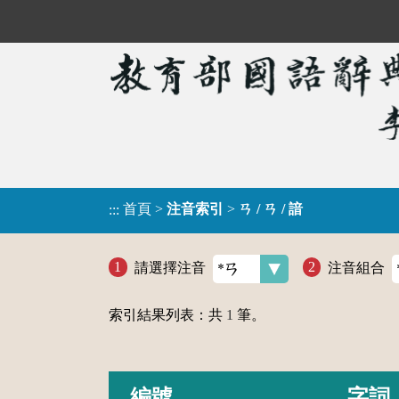
首頁
>
注音索引
>
ㄢ / ㄢ / 諳
:::
請選擇注音
注音組合
索引結果列表：共
1
筆。
編號
字詞