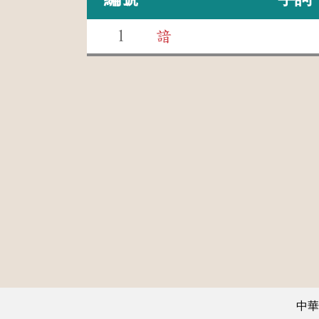
1
諳
中華