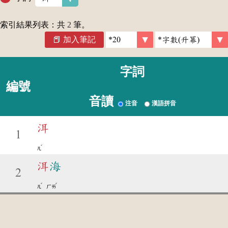
索引結果列表：共
2
筆。
加入筆記
字詞
編號
音讀
注音
漢語拼音
洱
1
ˇ
ㄦ
洱
海
2
ˇ
ˇ
ㄦ
ㄏㄞ