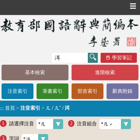
☰
學習筆記
基本檢索
進階檢索
注音索引
筆畫索引
部首索引
辭典附錄
首頁
>
注音索引
>
ㄦ / ㄦˇ / 洱
:::
請選擇注音
注音組合
字詞