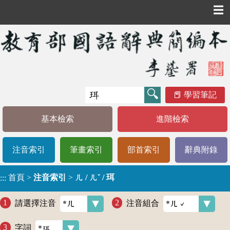
☰
學習筆記
基本檢索
進階檢索
注音索引
筆畫索引
部首索引
辭典附錄
首頁
>
注音索引
>
ㄦ / ㄦˇ / 珥
:::
請選擇注音
注音組合
字詞