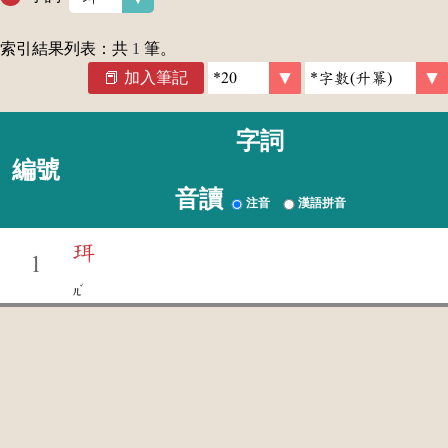
索引結果列表：共
1
筆。
加入筆記
字詞
編號
音讀
注音
漢語拼音
珥
1
ˇ
ㄦ