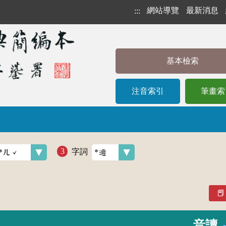
網站導覽
最新消息
:::
基本檢索
注音索引
筆畫索
字詞
音讀