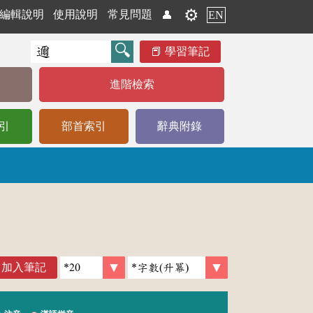
⚙️
編輯說明
使用說明
常見問題
👤
EN
學習筆記
進階檢索
引
部首索引
辭典附錄
加入筆記