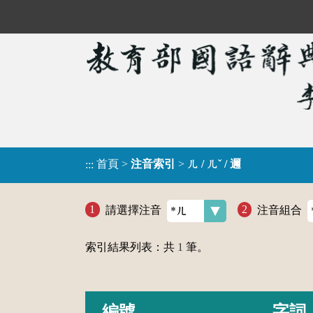
首頁
>
注音索引
>
ㄦ / ㄦˇ / 邇
:::
請選擇注音
注音組合
索引結果列表：共
1
筆。
編號
字詞