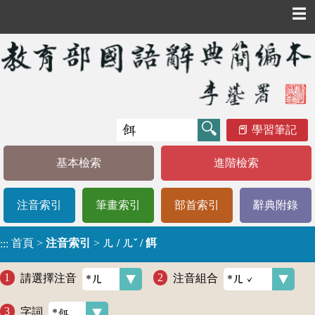
☰
學習筆記
基本檢索
進階檢索
注音索引
筆畫索引
部首索引
辭典附錄
首頁
>
注音索引
>
ㄦ / ㄦˇ / 餌
:::
請選擇注音
注音組合
字詞