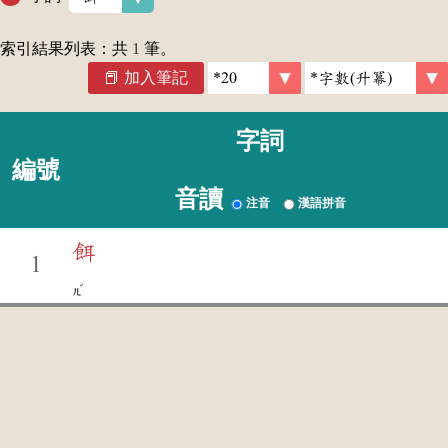
索引結果列表：共
1
筆。
加入筆記
字詞
編號
音讀
注音
漢語拼音
餌
1
ˇ
ㄦ