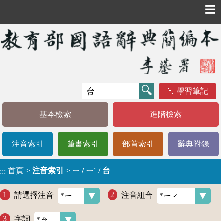
☰
學習筆記
基本檢索
進階檢索
注音索引
筆畫索引
部首索引
辭典附錄
首頁
>
注音索引
>
ㄧ / ㄧˊ / 台
:::
請選擇注音
注音組合
字詞