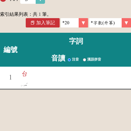
索引結果列表：共
1
筆。
加入筆記
字詞
編號
音讀
注音
漢語拼音
台
1
ˊ
ㄧ