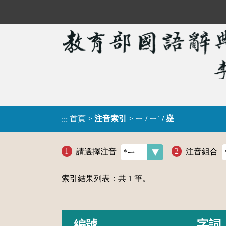
首頁
>
注音索引
>
ㄧ / ㄧˊ / 嶷
:::
請選擇注音
注音組合
索引結果列表：共
1
筆。
編號
字詞