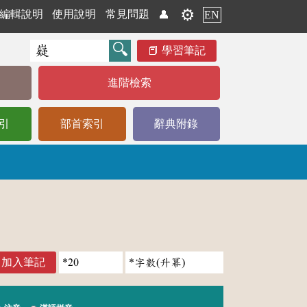
⚙️
編輯說明
使用說明
常見問題
👤
EN
學習筆記
進階檢索
引
部首索引
辭典附錄
加入筆記