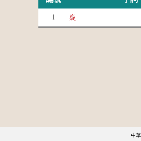
1
嶷
中華