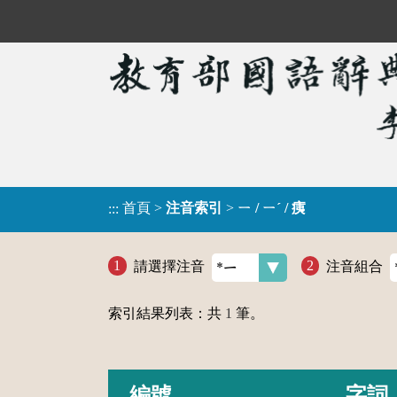
首頁
>
注音索引
>
ㄧ / ㄧˊ / 痍
:::
請選擇注音
注音組合
索引結果列表：共
1
筆。
編號
字詞