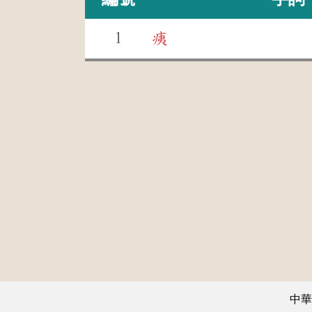
1
痍
中華