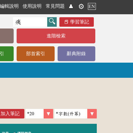
⚙️
編輯說明
使用說明
常見問題
👤
EN
學習筆記
進階檢索
引
部首索引
辭典附錄
加入筆記