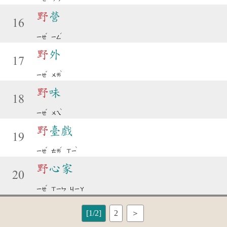
野
營
16
ˇ
ˊ
ㄧㄝ
ㄧㄥ
野
外
17
ˇ
ˋ
ㄧㄝ
ㄨㄞ
野
味
18
ˇ
ˋ
ㄧㄝ
ㄨㄟ
野
臺戲
19
ˇ
ˊ
ˋ
ㄧㄝ
ㄊㄞ
ㄒㄧ
野
心家
20
ˇ
ㄧㄝ
ㄒㄧㄣ
ㄐㄧㄚ
[1/2]
2
＞