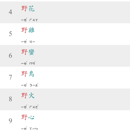
野
花
4
ˇ
ㄧㄝ
ㄏㄨㄚ
野
雞
5
ˇ
ㄧㄝ
ㄐㄧ
野
蠻
6
ˇ
ˊ
ㄧㄝ
ㄇㄢ
野
鳥
7
ˇ
ˇ
ㄧㄝ
ㄋㄧㄠ
野
火
8
ˇ
ˇ
ㄧㄝ
ㄏㄨㄛ
野
心
9
ˇ
ㄧㄝ
ㄒㄧㄣ