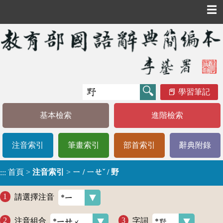
☰
學習筆記
基本檢索
進階檢索
注音索引
筆畫索引
部首索引
辭典附錄
首頁
>
注音索引
>
ㄧ / ㄧㄝˇ / 野
:::
請選擇注音
注音組合
字詞