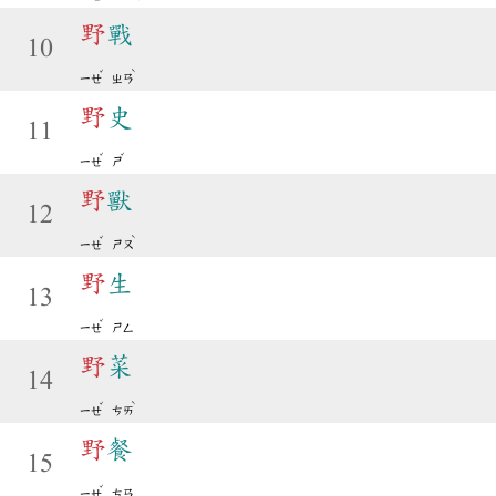
野
戰
10
ˇ
ˋ
ㄧㄝ
ㄓㄢ
野
史
11
ˇ
ˇ
ㄧㄝ
ㄕ
野
獸
12
ˇ
ˋ
ㄧㄝ
ㄕㄡ
野
生
13
ˇ
ㄧㄝ
ㄕㄥ
野
菜
14
ˇ
ˋ
ㄧㄝ
ㄘㄞ
野
餐
15
ˇ
ㄧㄝ
ㄘㄢ