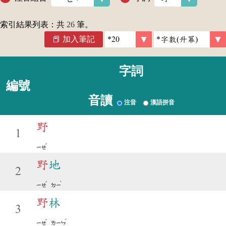
索引結果列表：共
26
筆。
加入筆記
字詞
編號
音讀
注音
漢語拼音
野
1
ˇ
ㄧㄝ
野
地
2
ˇ
ˋ
ㄧㄝ
ㄉㄧ
野
林
3
ˇ
ˊ
ㄧㄝ
ㄌㄧㄣ