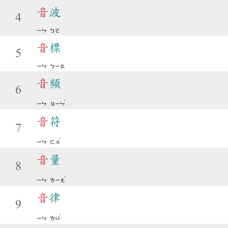
音
波
4
ㄧㄣ
ㄅㄛ
音
標
5
ㄧㄣ
ㄅㄧㄠ
音
頻
6
ˊ
ㄧㄣ
ㄆㄧㄣ
音
符
7
ˊ
ㄧㄣ
ㄈㄨ
音
量
8
ˋ
ㄧㄣ
ㄌㄧㄤ
音
律
9
ˋ
ㄧㄣ
ㄌㄩ