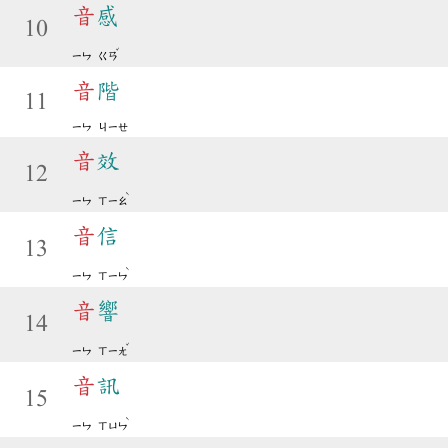
音
感
10
ˇ
ㄧㄣ
ㄍㄢ
音
階
11
ㄧㄣ
ㄐㄧㄝ
音
效
12
ˋ
ㄧㄣ
ㄒㄧㄠ
音
信
13
ˋ
ㄧㄣ
ㄒㄧㄣ
音
響
14
ˇ
ㄧㄣ
ㄒㄧㄤ
音
訊
15
ˋ
ㄧㄣ
ㄒㄩㄣ