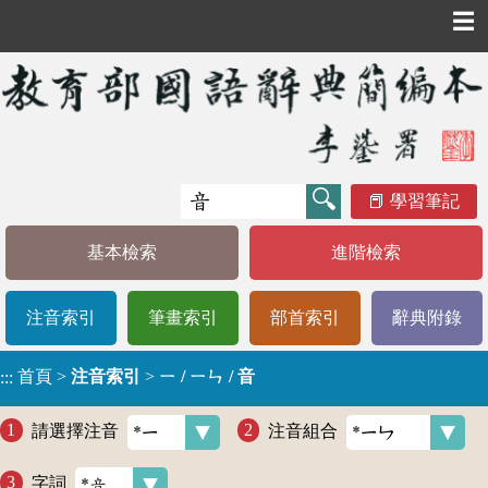
☰
學習筆記
基本檢索
進階檢索
注音索引
筆畫索引
部首索引
辭典附錄
首頁
>
注音索引
>
ㄧ / ㄧㄣ / 音
:::
請選擇注音
注音組合
字詞