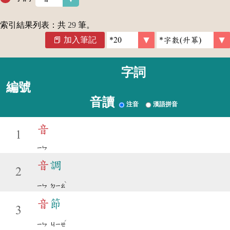
索引結果列表：共
29
筆。
加入筆記
字詞
編號
音讀
注音
漢語拼音
音
1
ㄧㄣ
音
調
2
ˋ
ㄧㄣ
ㄉㄧㄠ
音
節
3
ˊ
ㄧㄣ
ㄐㄧㄝ