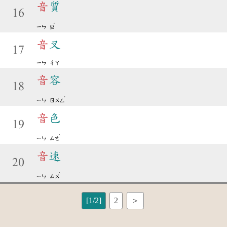
音
質
16
ˊ
ㄧㄣ
ㄓ
音
叉
17
ㄧㄣ
ㄔㄚ
音
容
18
ˊ
ㄧㄣ
ㄖㄨㄥ
音
色
19
ˋ
ㄧㄣ
ㄙㄜ
音
速
20
ˋ
ㄧㄣ
ㄙㄨ
[1/2]
2
＞