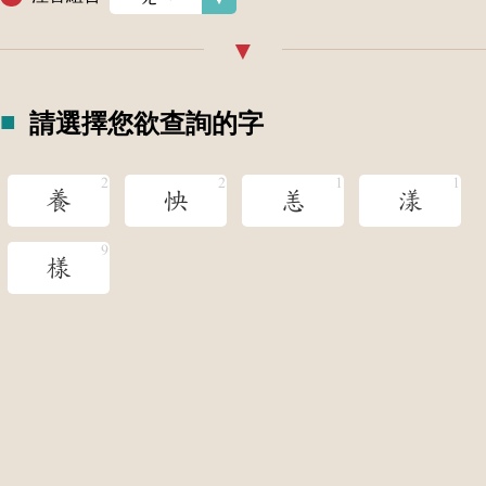
請選擇您欲查詢的字
養
怏
恙
漾
樣