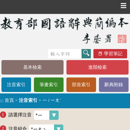
☰
學習筆記
基本檢索
進階檢索
注音索引
筆畫索引
部首索引
辭典附錄
首頁
>
注音索引
>
ㄧ / ㄧㄤˋ
:::
請選擇注音
注音組合