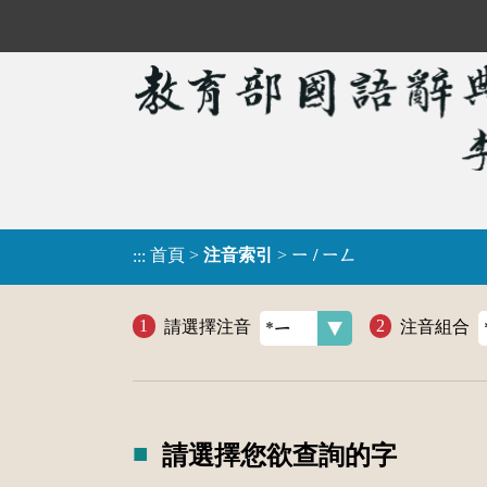
首頁
>
注音索引
>
ㄧ / ㄧㄥ
:::
請選擇注音
注音組合
請選擇您欲查詢的字