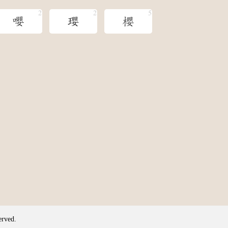
嚶
瓔
櫻
erved.