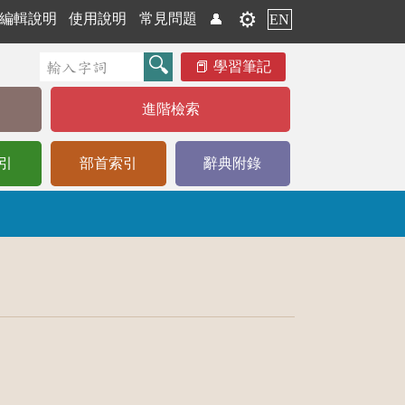
⚙️
編輯說明
使用說明
常見問題
👤
EN
學習筆記
進階檢索
引
部首索引
辭典附錄