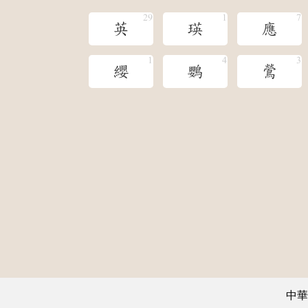
英
瑛
應
纓
鸚
鶯
中華