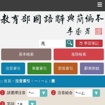
☰
學習筆記
基本檢索
進階檢索
注音索引
筆畫索引
部首索引
辭典附錄
首頁
>
注音索引
>
ㄧ / ㄧㄥ / 應
:::
請選擇注音
注音組合
字詞