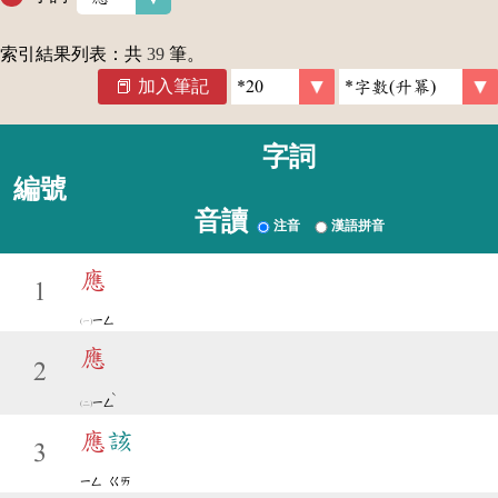
索引結果列表：共
39
筆。
加入筆記
字詞
編號
音讀
注音
漢語拼音
應
1
ㄧㄥ
應
2
ˋ
ㄧㄥ
應
該
3
ㄧㄥ
ㄍㄞ