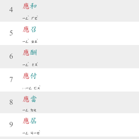
應
和
4
ˋ
ˋ
ㄧㄥ
ㄏㄜ
應
召
5
ˋ
ˋ
ㄧㄥ
ㄓㄠ
應
酬
6
ˋ
ˊ
ㄧㄥ
ㄔㄡ
應
付
7
ˋ
ㄧㄥ
ㄈㄨ
應
當
8
ㄧㄥ
ㄉㄤ
應
屆
9
ˋ
ㄧㄥ
ㄐㄧㄝ