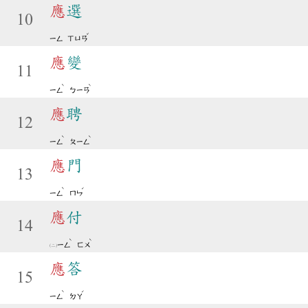
應
選
10
ˇ
ㄧㄥ
ㄒㄩㄢ
應
變
11
ˋ
ˋ
ㄧㄥ
ㄅㄧㄢ
應
聘
12
ˋ
ˋ
ㄧㄥ
ㄆㄧㄥ
應
門
13
ˋ
ˊ
ㄧㄥ
ㄇㄣ
應
付
14
ˋ
ˋ
ㄧㄥ
ㄈㄨ
應
答
15
ˋ
ˊ
ㄧㄥ
ㄉㄚ