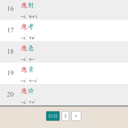
應
對
16
ˋ
ˋ
ㄧㄥ
ㄉㄨㄟ
應
考
17
ˋ
ˇ
ㄧㄥ
ㄎㄠ
應
急
18
ˋ
ˊ
ㄧㄥ
ㄐㄧ
應
景
19
ˋ
ˇ
ㄧㄥ
ㄐㄧㄥ
應
許
20
ˋ
ˇ
ㄧㄥ
ㄒㄩ
[1/2]
2
＞