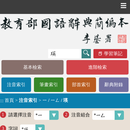
☰
學習筆記
基本檢索
進階檢索
注音索引
筆畫索引
部首索引
辭典附錄
首頁
>
注音索引
>
ㄧ / ㄧㄥ / 瑛
:::
請選擇注音
注音組合
字詞