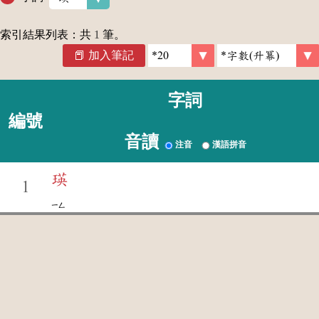
索引結果列表：共
1
筆。
加入筆記
字詞
編號
音讀
注音
漢語拼音
瑛
1
ㄧㄥ