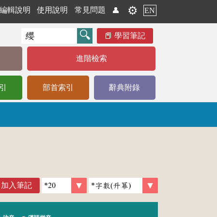
⚙️
編輯說明
使用說明
常見問題
👤
EN
學習筆記
進階檢索
引
部首索引
辭典附錄
加入筆記