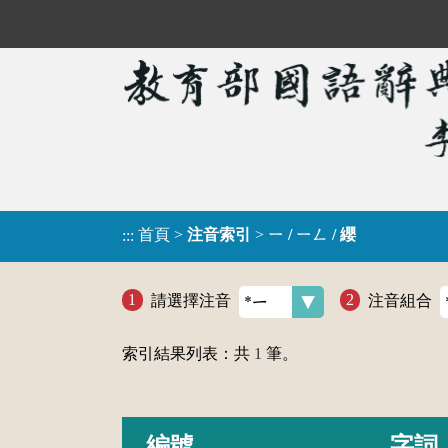
首頁
>
注音索引
>
ㄧ / ㄧㄥ / 纓
:::
請選擇注音
注音組合
索引結果列表：共
1
筆。
編號
字詞