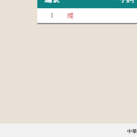
1
纓
中華