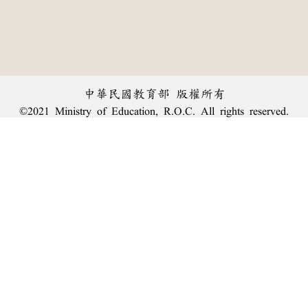
中華民國教育部 版權所有
©2021 Ministry of Education, R.O.C. All rights reserved.
︿
:::
個資法及隱私聲明
|
辭典公眾授權網
|
意見交流
|
網網相連
三峽總院區地址：新北市三峽區三樹路2號、
臺北院區地址：臺北市大安區和平東路一段179號、
回頂端
臺中院區地址：臺中市豐原區師範街67號
電話總機：
(02)7740-7890
、
傳真：(02)7740-7064、
TANet VoIP：9009-7890
線上人數: 2278