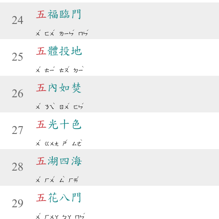
五
福臨門
24
ˇ
ˊ
ˊ
ˊ
ㄨ
ㄈㄨ
ㄌㄧㄣ
ㄇㄣ
五
體投地
25
ˇ
ˇ
ˊ
ˋ
ㄨ
ㄊㄧ
ㄊㄡ
ㄉㄧ
五
內如焚
26
ˇ
ˋ
ˊ
ˊ
ㄨ
ㄋㄟ
ㄖㄨ
ㄈㄣ
五
光十色
27
ˇ
ˊ
ˋ
ㄨ
ㄍㄨㄤ
ㄕ
ㄙㄜ
五
湖四海
28
ˇ
ˊ
ˋ
ˇ
ㄨ
ㄏㄨ
ㄙ
ㄏㄞ
五
花八門
29
ˇ
ˊ
ㄨ
ㄏㄨㄚ
ㄅㄚ
ㄇㄣ