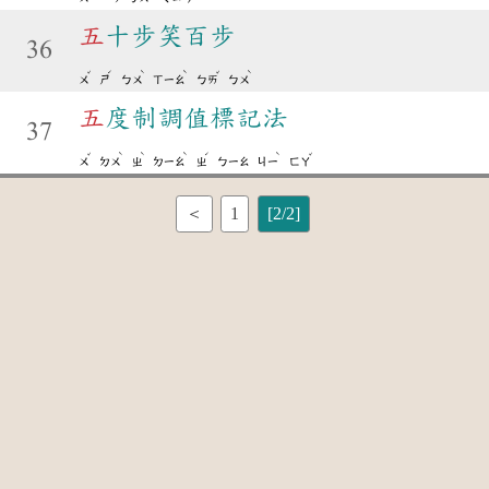
五
十步笑百步
36
ˇ
ˊ
ˋ
ˋ
ˇ
ˋ
ㄨ
ㄕ
ㄅㄨ
ㄒㄧㄠ
ㄅㄞ
ㄅㄨ
五
度制調值標記法
37
ˇ
ˋ
ˋ
ˋ
ˊ
ˋ
ˇ
ㄨ
ㄉㄨ
ㄓ
ㄉㄧㄠ
ㄓ
ㄅㄧㄠ
ㄐㄧ
ㄈㄚ
＜
1
[2/2]