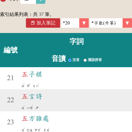
索引結果列表：共
37
筆。
加入筆記
字詞
編號
音讀
注音
漢語拼音
五
子棋
21
ˇ
ˇ
ˊ
ㄨ
ㄗ
ㄑㄧ
五
言詩
22
ˇ
ˊ
ㄨ
ㄧㄢ
ㄕ
五
方雜處
23
ˇ
ˊ
ˇ
ㄨ
ㄈㄤ
ㄗㄚ
ㄔㄨ