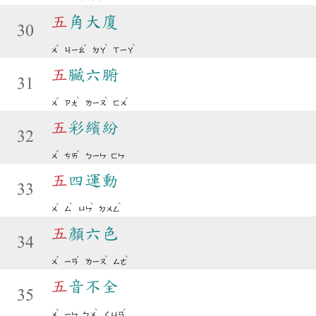
五
角大廈
30
ˇ
ˇ
ˋ
ˋ
ㄨ
ㄐㄧㄠ
ㄉㄚ
ㄒㄧㄚ
五
臟六腑
31
ˇ
ˋ
ˋ
ˇ
ㄨ
ㄗㄤ
ㄌㄧㄡ
ㄈㄨ
五
彩繽紛
32
ˇ
ˇ
ㄨ
ㄘㄞ
ㄅㄧㄣ
ㄈㄣ
五
四運動
33
ˇ
ˋ
ˋ
ˋ
ㄨ
ㄙ
ㄩㄣ
ㄉㄨㄥ
五
顏六色
34
ˇ
ˊ
ˋ
ˋ
ㄨ
ㄧㄢ
ㄌㄧㄡ
ㄙㄜ
五
音不全
35
ˇ
ˋ
ˊ
ㄨ
ㄧㄣ
ㄅㄨ
ㄑㄩㄢ