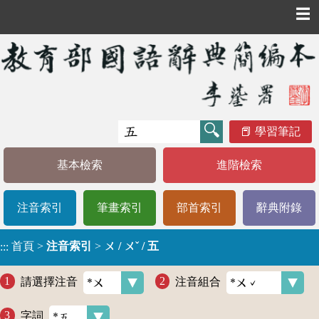
☰
學習筆記
基本檢索
進階檢索
注音索引
筆畫索引
部首索引
辭典附錄
首頁
>
注音索引
>
ㄨ / ㄨˇ / 五
:::
請選擇注音
注音組合
字詞