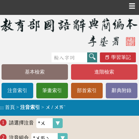
☰
學習筆記
基本檢索
進階檢索
注音索引
筆畫索引
部首索引
辭典附錄
首頁
>
注音索引
>
ㄨ / ㄨㄞˋ
:::
請選擇注音
注音組合