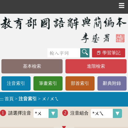
☰
學習筆記
基本檢索
進階檢索
注音索引
筆畫索引
部首索引
辭典附錄
首頁
>
注音索引
>
ㄨ / ㄨㄟ
:::
請選擇注音
注音組合