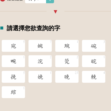
請選擇您欲查詢的字
宛
婉
琬
碗
畹
浣
莞
皖
挽
娩
晚
輓
綰