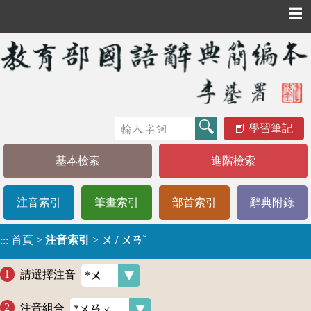
☰
學習筆記
基本檢索
進階檢索
注音索引
筆畫索引
部首索引
辭典附錄
首頁
>
注音索引
>
ㄨ / ㄨㄢˇ
:::
請選擇注音
注音組合