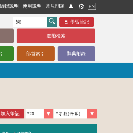
⚙️
編輯說明
使用說明
常見問題
👤
EN
學習筆記
進階檢索
引
部首索引
辭典附錄
加入筆記