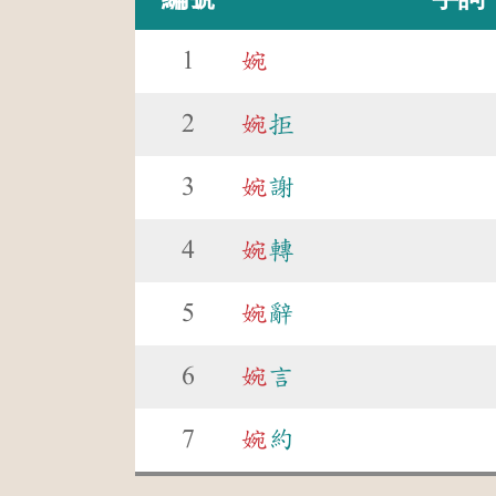
1
婉
2
婉
拒
3
婉
謝
4
婉
轉
5
婉
辭
6
婉
言
7
婉
約