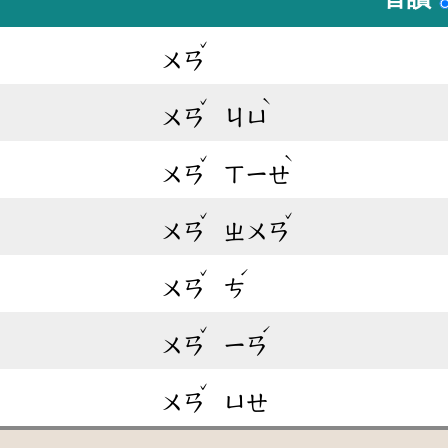
ˇ
ㄨㄢ
ˇ
ˋ
ㄨㄢ
ㄐㄩ
ˇ
ˋ
ㄨㄢ
ㄒㄧㄝ
ˇ
ˇ
ㄨㄢ
ㄓㄨㄢ
ˇ
ˊ
ㄨㄢ
ㄘ
ˇ
ˊ
ㄨㄢ
ㄧㄢ
ˇ
ㄨㄢ
ㄩㄝ