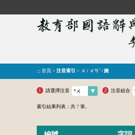
首頁
>
注音索引
>
ㄨ / ㄨㄢˇ / 婉
:::
請選擇注音
注音組合
索引結果列表：共
7
筆。
編號
字詞