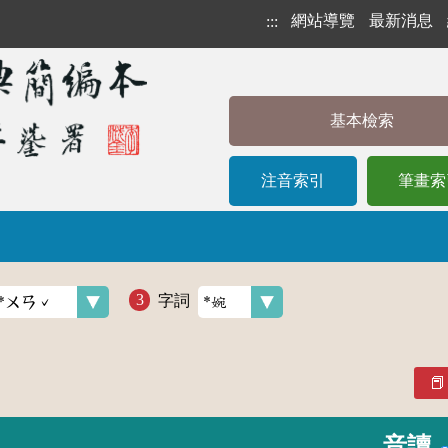
網站導覽
最新消息
:::
基本檢索
注音索引
筆畫索
字詞
音讀