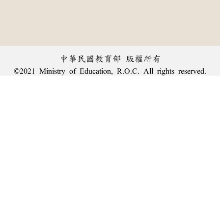
中華民國教育部 版權所有
©2021 Ministry of Education, R.O.C. All rights reserved.
︿
:::
個資法及隱私聲明
|
辭典公眾授權網
|
意見交流
|
網網相連
三峽總院區地址：新北市三峽區三樹路2號、
臺北院區地址：臺北市大安區和平東路一段179號、
回頂端
臺中院區地址：臺中市豐原區師範街67號
電話總機：
(02)7740-7890
、
傳真：(02)7740-7064、
TANet VoIP：9009-7890
線上人數: 2514