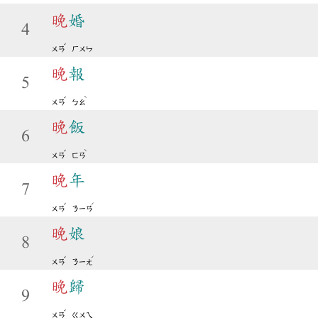
晚
婚
4
ˇ
ㄨㄢ
ㄏㄨㄣ
晚
報
5
ˇ
ˋ
ㄨㄢ
ㄅㄠ
晚
飯
6
ˇ
ˋ
ㄨㄢ
ㄈㄢ
晚
年
7
ˇ
ˊ
ㄨㄢ
ㄋㄧㄢ
晚
娘
8
ˇ
ˊ
ㄨㄢ
ㄋㄧㄤ
晚
歸
9
ˇ
ㄨㄢ
ㄍㄨㄟ