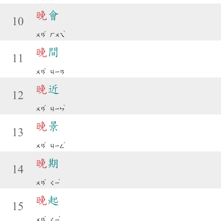
晚
會
10
ˇ
ˋ
ㄨㄢ
ㄏㄨㄟ
晚
間
11
ˇ
ㄨㄢ
ㄐㄧㄢ
晚
近
12
ˇ
ˋ
ㄨㄢ
ㄐㄧㄣ
晚
景
13
ˇ
ˇ
ㄨㄢ
ㄐㄧㄥ
晚
期
14
ˇ
ˊ
ㄨㄢ
ㄑㄧ
晚
起
15
ˇ
ˇ
ㄨㄢ
ㄑㄧ