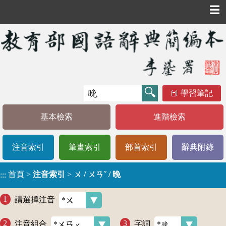
☰
學習筆記
基本檢索
進階檢索
注音索引
筆畫索引
部首索引
辭典附錄
首頁
>
注音索引
>
ㄨ / ㄨㄢˇ / 晚
:::
請選擇注音
注音組合
字詞