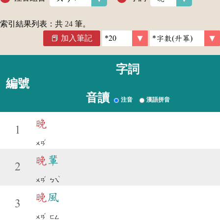
索引結果列表：共
24
筆。
加入筆記
字詞
編號
音讀
注音
漢語拼音
晚
1
ˇ
ㄨㄢ
晚
輩
2
ˇ
ˋ
ㄨㄢ
ㄅㄟ
晚
風
3
ˇ
ㄨㄢ
ㄈㄥ