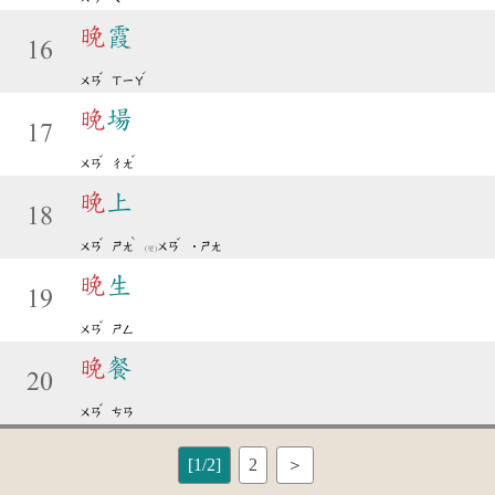
晚
霞
16
ˇ
ˊ
ㄨㄢ
ㄒㄧㄚ
晚
場
17
ˇ
ˇ
ㄨㄢ
ㄔㄤ
晚
上
18
ˇ
ˋ
ˇ
ㄨㄢ
ㄕㄤ
ㄨㄢ
˙ㄕㄤ
(變)
晚
生
19
ˇ
ㄨㄢ
ㄕㄥ
晚
餐
20
ˇ
ㄨㄢ
ㄘㄢ
[1/2]
2
＞