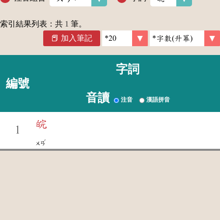
索引結果列表：共
1
筆。
加入筆記
字詞
編號
音讀
注音
漢語拼音
皖
1
ˇ
ㄨㄢ