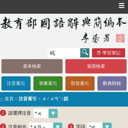
☰
學習筆記
基本檢索
進階檢索
注音索引
筆畫索引
部首索引
辭典附錄
首頁
>
注音索引
>
ㄨ / ㄨㄢˇ / 皖
:::
請選擇注音
注音組合
字詞