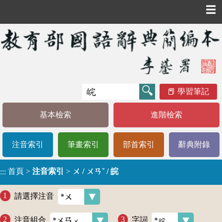
☰
學習筆記
基本檢索
進階檢索
注音索引
筆畫索引
部首索引
辭典附錄
首頁
>
注音索引
>
ㄨ / ㄨㄢˇ / 皖
:::
請選擇注音
注音組合
字詞