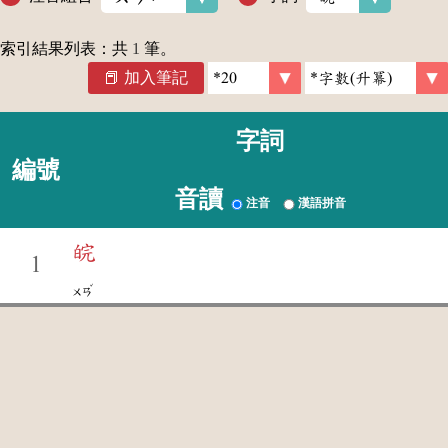
索引結果列表：共
1
筆。
加入筆記
字詞
編號
音讀
注音
漢語拼音
皖
1
ˇ
ㄨㄢ