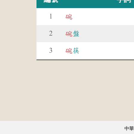
1
碗
2
碗
盤
3
碗
筷
中華