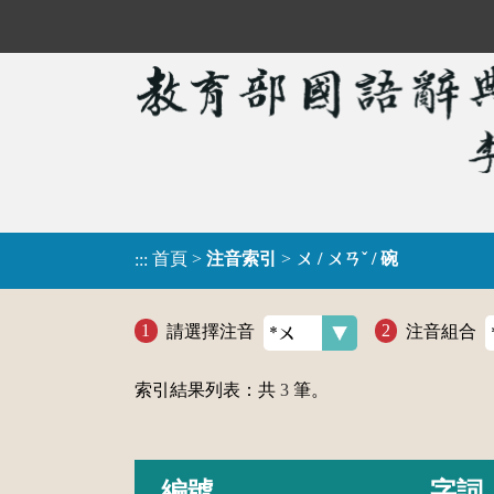
首頁
>
注音索引
>
ㄨ / ㄨㄢˇ / 碗
:::
請選擇注音
注音組合
索引結果列表：共
3
筆。
編號
字詞