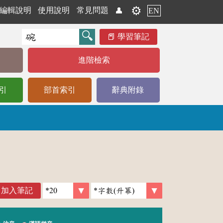
⚙️
編輯說明
使用說明
常見問題
👤
EN
學習筆記
進階檢索
引
部首索引
辭典附錄
加入筆記