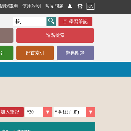
⚙️
編輯說明
使用說明
常見問題
👤
EN
學習筆記
進階檢索
引
部首索引
辭典附錄
加入筆記