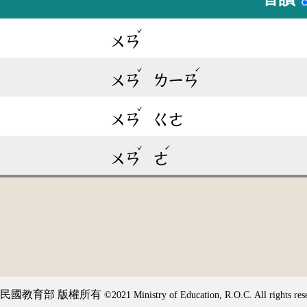
ˇ
ㄨㄢ
ˇ
ˊ
ㄨㄢ
ㄌㄧㄢ
ˇ
ㄨㄢ
ㄍㄜ
ˇ
ˊ
ㄨㄢ
ㄜ
民國教育部 版權所有
©2021 Ministry of Education, R.O.C. All rights res