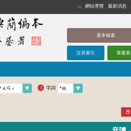
網站導覽
最新消息
:::
基本檢索
注音索引
筆畫索
字詞
音讀