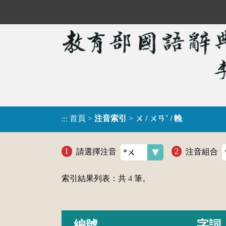
首頁
>
注音索引
>
ㄨ / ㄨㄢˇ / 輓
:::
請選擇注音
注音組合
索引結果列表：共
4
筆。
編號
字詞