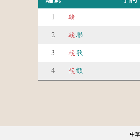
1
輓
2
輓
聯
3
輓
歌
4
輓
額
中華