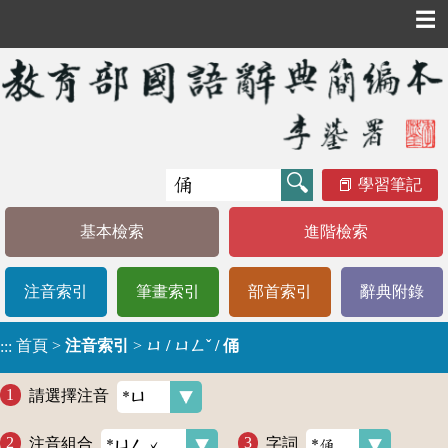
☰
學習筆記
基本檢索
進階檢索
注音索引
筆畫索引
部首索引
辭典附錄
首頁
>
注音索引
>
ㄩ / ㄩㄥˇ / 俑
:::
請選擇注音
注音組合
字詞