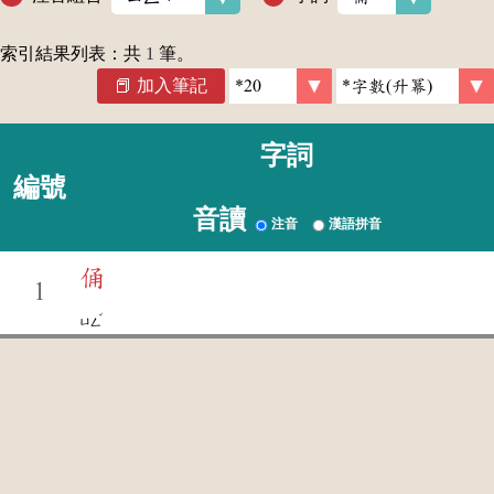
索引結果列表：共
1
筆。
加入筆記
字詞
編號
音讀
注音
漢語拼音
俑
1
ˇ
ㄩㄥ