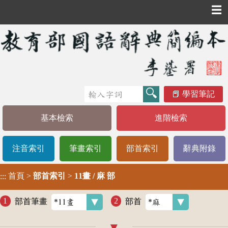
☰
學習筆記
基本檢索
進階檢索
注音索引
筆畫索引
部首索引
辭典附錄
首頁
>
部首索引
>
11畫 / 麻 部
:::
部首筆畫
部首