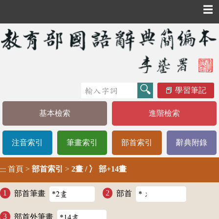
☰
學習筆記
基本檢索
進階檢索
注音索引
筆畫索引
部首索引
辭典附錄
首頁
>
部首索引
>
2畫 / 冫 部+14畫
:::
部首筆畫
部首
部首外筆畫