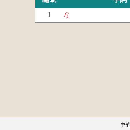
1
卮
中華