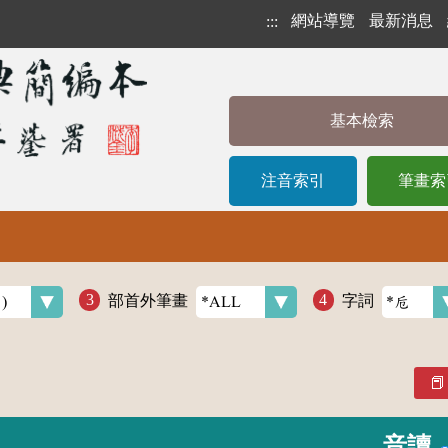
網站導覽
最新消息
:::
基本檢索
注音索引
筆畫索
部首外筆畫
字詞
音讀