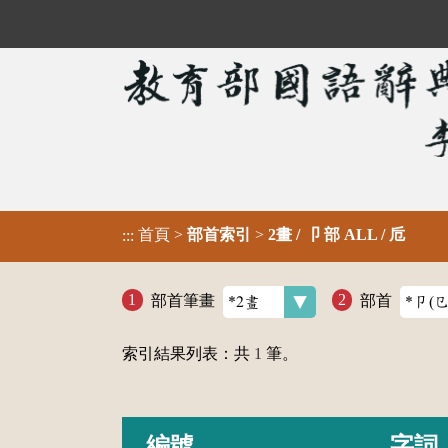
首頁
>
部首索引
>
2畫 / 卩 部 ALL / 卮
:::
部首筆畫
部首
索引結果列表：共
1
筆。
編號
字詞