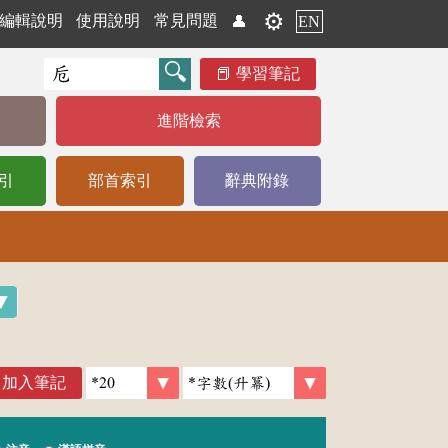
⚙️
編輯說明
使用說明
常見問題
👤
EN
學習筆記
進階檢索
引
部首索引
辭典附錄
加入筆記