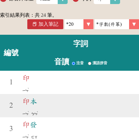
索引結果列表：共
24
筆。
加入筆記
字詞
編號
音讀
注音
漢語拼音
印
1
ˋ
ㄧㄣ
印
本
2
ˋ
ˇ
ㄧㄣ
ㄅㄣ
印
發
3
ˋ
ㄧㄣ
ㄈㄚ