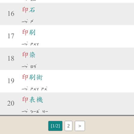
印
石
16
ˋ
ˊ
ㄧㄣ
ㄕ
印
刷
17
ˋ
ㄧㄣ
ㄕㄨㄚ
印
染
18
ˋ
ˇ
ㄧㄣ
ㄖㄢ
印
刷術
19
ˋ
ˋ
ㄧㄣ
ㄕㄨㄚ
ㄕㄨ
印
表機
20
ˋ
ˇ
ㄧㄣ
ㄅㄧㄠ
ㄐㄧ
[1/2]
2
＞