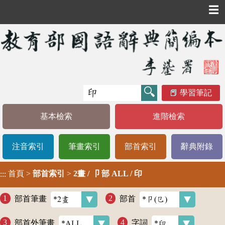
☰
學習筆記
基本檢索
進階檢索
注音索引
筆畫索引
部首索引
辭典附錄
首頁
>
部首索引
>
2畫 / 卩 部 ALL / 印
:::
部首筆畫
部首
部首外筆畫
字詞