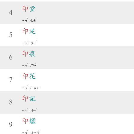
印
堂
4
ˋ
ˊ
ㄧㄣ
ㄊㄤ
印
泥
5
ˋ
ˊ
ㄧㄣ
ㄋㄧ
印
痕
6
ˋ
ˊ
ㄧㄣ
ㄏㄣ
印
花
7
ˋ
ㄧㄣ
ㄏㄨㄚ
印
記
8
ˋ
ˋ
ㄧㄣ
ㄐㄧ
印
鑑
9
ˋ
ˋ
ㄧㄣ
ㄐㄧㄢ