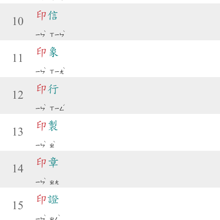
印
信
10
ˋ
ˋ
ㄧㄣ
ㄒㄧㄣ
印
象
11
ˋ
ˋ
ㄧㄣ
ㄒㄧㄤ
印
行
12
ˋ
ˊ
ㄧㄣ
ㄒㄧㄥ
印
製
13
ˋ
ˋ
ㄧㄣ
ㄓ
印
章
14
ˋ
ㄧㄣ
ㄓㄤ
印
證
15
ˋ
ˋ
ㄧㄣ
ㄓㄥ