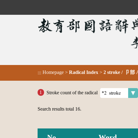
Homepage
>
Radical Index
>
2 stroke / 卩 部
:::
Stroke count of the radical
Search results total
16
.
No.
Word