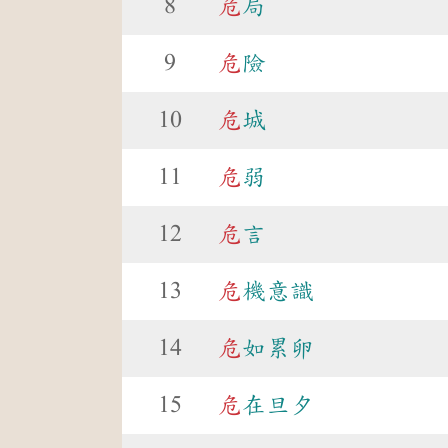
8
危
局
9
危
險
10
危
城
11
危
弱
12
危
言
13
危
機意識
14
危
如累卵
15
危
在旦夕