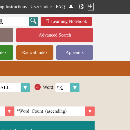
⚙️
中
ng Instructions
User Guide
FAQ
👤
Learning Notebook
Advanced Search
ndex
Radical Index
Appendix
Word