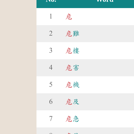
1
危
2
危
難
3
危
樓
4
危
害
5
危
機
6
危
及
7
危
急