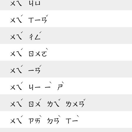
ㄨㄟ
ㄐㄩ
ˊ
ˇ
ㄨㄟ
ㄒㄧㄢ
ˊ
ˊ
ㄨㄟ
ㄔㄥ
ˊ
ˋ
ㄨㄟ
ㄖㄨㄛ
ˊ
ˊ
ㄨㄟ
ㄧㄢ
ˊ
ˋ
ˋ
ㄨㄟ
ㄐㄧ
ㄧ
ㄕ
ˊ
ˊ
ˇ
ˇ
ㄨㄟ
ㄖㄨ
ㄌㄟ
ㄌㄨㄢ
ˊ
ˋ
ˋ
ˋ
ㄨㄟ
ㄗㄞ
ㄉㄢ
ㄒㄧ