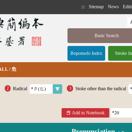
:::
Sitemap
News
Editi
Basic Search
Bopomofo Index
Stroke I
 ALL / 危
Radical
Stoke other than the radical
Add to Notebook
Pronunciation