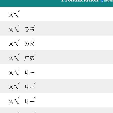
Bopom
ˊ
ㄨㄟ
ˊ
ˋ
ㄨㄟ
ㄋㄢ
ˊ
ˊ
ㄨㄟ
ㄌㄡ
ˊ
ˋ
ㄨㄟ
ㄏㄞ
ˊ
ㄨㄟ
ㄐㄧ
ˊ
ˊ
ㄨㄟ
ㄐㄧ
ˊ
ˊ
ㄨㄟ
ㄐㄧ
ˊ
ˊ