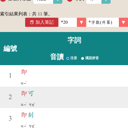
索引結果列表：共
11
筆。
加入筆記
字詞
編號
音讀
注音
漢語拼音
即
1
ˊ
ㄐㄧ
即
可
2
ˊ
ˇ
ㄐㄧ
ㄎㄜ
即
刻
3
ˊ
ˋ
ㄐㄧ
ㄎㄜ