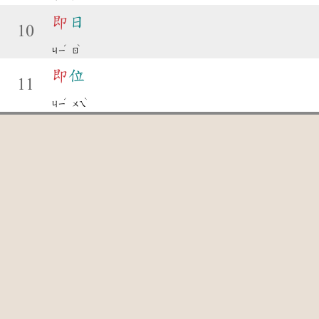
即
日
10
ˊ
ˋ
ㄐㄧ
ㄖ
即
位
11
ˊ
ˋ
ㄐㄧ
ㄨㄟ