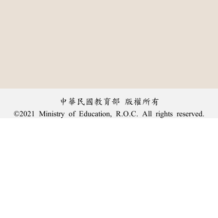
中華民國教育部 版權所有
©2021 Ministry of Education, R.O.C. All rights reserved.
︿
:::
個資法及隱私聲明
|
辭典公眾授權網
|
意見交流
|
網網相連
三峽總院區地址：新北市三峽區三樹路2號、
臺北院區地址：臺北市大安區和平東路一段179號、
回頂端
臺中院區地址：臺中市豐原區師範街67號