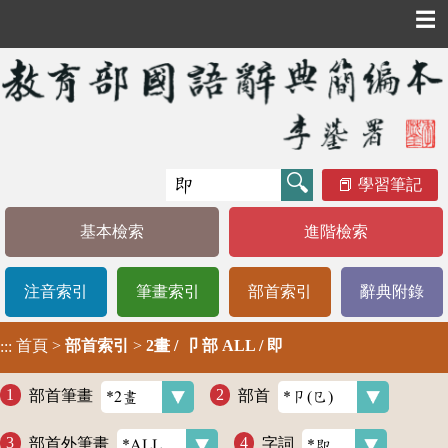
☰
學習筆記
基本檢索
進階檢索
注音索引
筆畫索引
部首索引
辭典附錄
首頁
>
部首索引
>
2畫 / 卩 部 ALL / 即
:::
部首筆畫
部首
部首外筆畫
字詞