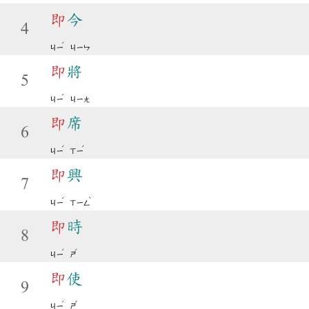
即
今
4
ˊ
ㄐㄧ
ㄐㄧㄣ
即
將
5
ˊ
ㄐㄧ
ㄐㄧㄤ
即
席
6
ˊ
ˊ
ㄐㄧ
ㄒㄧ
即
興
7
ˊ
ˋ
ㄐㄧ
ㄒㄧㄥ
即
時
8
ˊ
ˊ
ㄐㄧ
ㄕ
即
使
9
ˊ
ˇ
ㄐㄧ
ㄕ