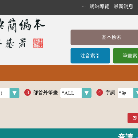
網站導覽
最新消息
:::
基本檢索
注音索引
筆畫索
部首外筆畫
字詞
音讀