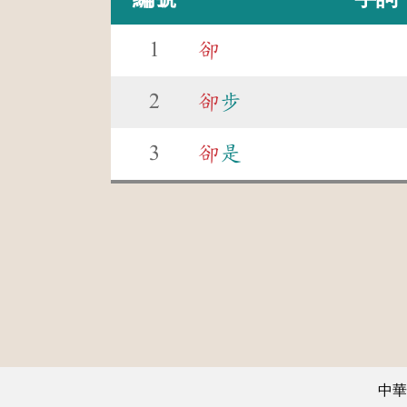
1
卻
2
卻
步
3
卻
是
中華