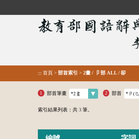
首頁
>
部首索引
>
2畫 / 卩 部 ALL / 卻
:::
部首筆畫
部首
索引結果列表：共
3
筆。
編號
字詞