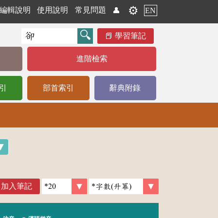
⚙️
編輯說明
使用說明
常見問題
👤
EN
學習筆記
進階檢索
引
部首索引
辭典附錄
加入筆記