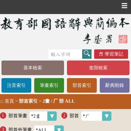
☰
學習筆記
基本檢索
進階檢索
注音索引
筆畫索引
部首索引
辭典附錄
首頁
>
部首索引
>
2畫 / 厂 部 ALL
:::
部首筆畫
部首
部首外筆畫