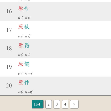
原
告
16
ˊ
ˋ
ㄩㄢ
ㄍㄠ
原
故
17
ˊ
ˋ
ㄩㄢ
ㄍㄨ
原
籍
18
ˊ
ˊ
ㄩㄢ
ㄐㄧ
原
價
19
ˊ
ˋ
ㄩㄢ
ㄐㄧㄚ
原
件
20
ˊ
ˋ
ㄩㄢ
ㄐㄧㄢ
[1/4]
2
3
4
＞