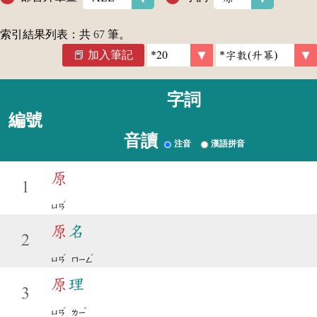
索引結果列表：共
67
筆。
加入筆記
字詞
編號
音讀
注音
漢語拼音
原
1
ˊ
ㄩㄢ
原
名
2
ˊ
ˊ
ㄩㄢ
ㄇㄧㄥ
原
理
3
ˊ
ˇ
ㄩㄢ
ㄌㄧ