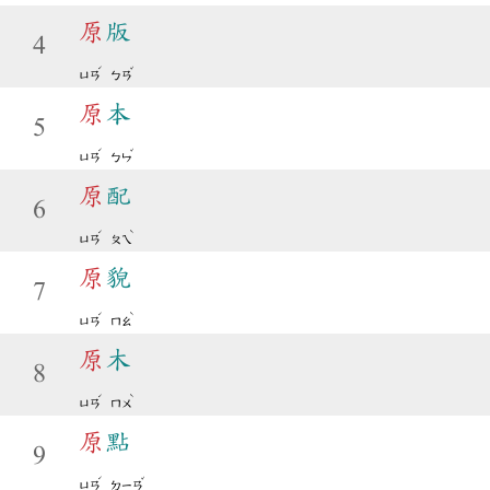
原
版
4
ˊ
ˇ
ㄩㄢ
ㄅㄢ
原
本
5
ˊ
ˇ
ㄩㄢ
ㄅㄣ
原
配
6
ˊ
ˋ
ㄩㄢ
ㄆㄟ
原
貌
7
ˊ
ˋ
ㄩㄢ
ㄇㄠ
原
木
8
ˊ
ˋ
ㄩㄢ
ㄇㄨ
原
點
9
ˊ
ˇ
ㄩㄢ
ㄉㄧㄢ