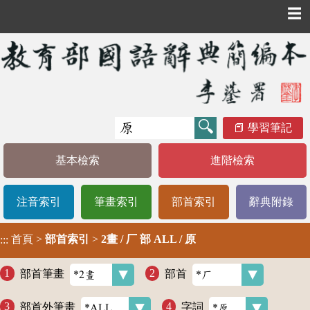
☰
學習筆記
基本檢索
進階檢索
注音索引
筆畫索引
部首索引
辭典附錄
首頁
>
部首索引
>
2畫 / 厂 部 ALL / 原
:::
部首筆畫
部首
部首外筆畫
字詞