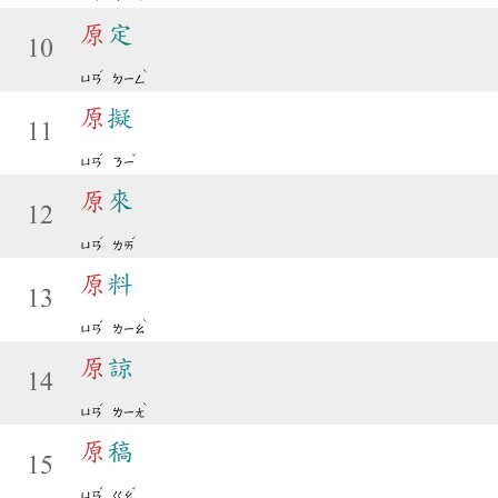
原
定
10
ˊ
ˋ
ㄩㄢ
ㄉㄧㄥ
原
擬
11
ˊ
ˇ
ㄩㄢ
ㄋㄧ
原
來
12
ˊ
ˊ
ㄩㄢ
ㄌㄞ
原
料
13
ˊ
ˋ
ㄩㄢ
ㄌㄧㄠ
原
諒
14
ˊ
ˋ
ㄩㄢ
ㄌㄧㄤ
原
稿
15
ˊ
ˇ
ㄩㄢ
ㄍㄠ