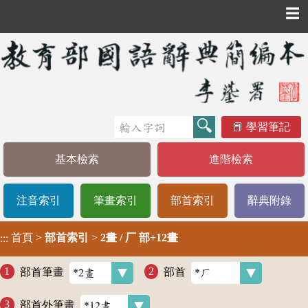
☰
學習筆記
基本檢索
進階檢索
注音索引
筆畫索引
部首索引
辭典附錄
首頁
>
部首索引
>
2畫 / 厂 部+12畫
:::
部首筆畫
部首
部首外筆畫