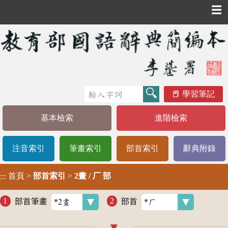
☰
學習筆記
基本檢索
進階檢索
注音索引
筆畫索引
部首索引
辭典附錄
首頁
>
部首索引
>
2畫 / 厂 部
:::
部首筆畫
部首