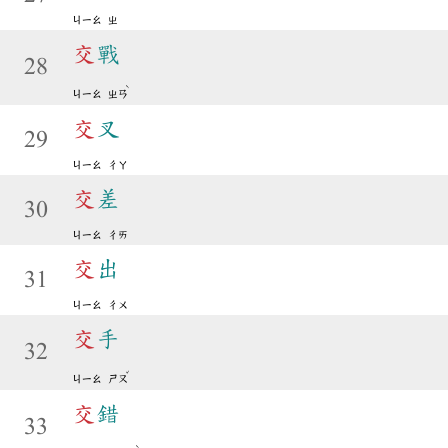
ㄐㄧㄠ
ㄓ
交
戰
28
ˋ
ㄐㄧㄠ
ㄓㄢ
交
叉
29
ㄐㄧㄠ
ㄔㄚ
交
差
30
ㄐㄧㄠ
ㄔㄞ
交
出
31
ㄐㄧㄠ
ㄔㄨ
交
手
32
ˇ
ㄐㄧㄠ
ㄕㄡ
交
錯
33
ˋ