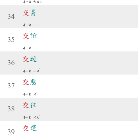
ㄐㄧㄠ
ㄘㄨㄛ
交
易
34
ˋ
ㄐㄧㄠ
ㄧ
交
誼
35
ˋ
ㄐㄧㄠ
ㄧ
交
遊
36
ˊ
ㄐㄧㄠ
ㄧㄡ
交
惡
37
ˋ
ㄐㄧㄠ
ㄨ
交
往
38
ˇ
ㄐㄧㄠ
ㄨㄤ
交
運
39