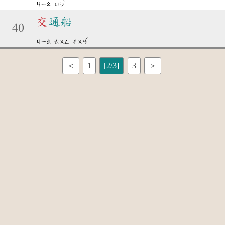
ˋ
ㄐㄧㄠ
ㄩㄣ
交
通船
40
ˊ
ㄐㄧㄠ
ㄊㄨㄥ
ㄔㄨㄢ
＜
1
[2/3]
3
＞