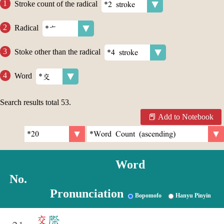
Stroke count of the radical
Radical
Stoke other than the radical
Word
Search results total
53
.
Add to Notebook
Word
No.
Pronunciation
Bopomofo
Hanyu Pinyin
交
際