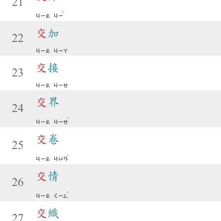
21
ˋ
ㄐㄧㄠ
ㄐㄧ
交
加
22
ㄐㄧㄠ
ㄐㄧㄚ
交
接
23
ㄐㄧㄠ
ㄐㄧㄝ
交
界
24
ˋ
ㄐㄧㄠ
ㄐㄧㄝ
交
卷
25
ˋ
ㄐㄧㄠ
ㄐㄩㄢ
交
情
26
ˊ
ㄐㄧㄠ
ㄑㄧㄥ
交
織
27