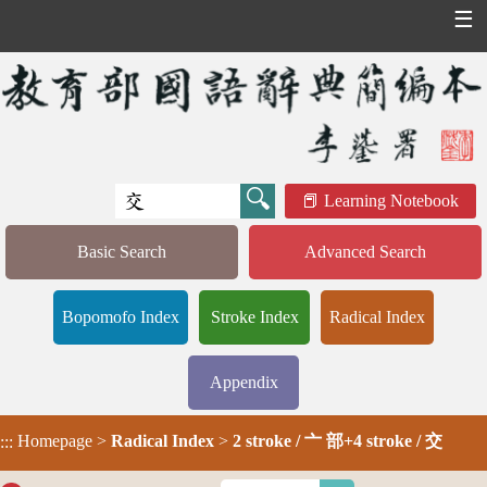
☰
Learning Notebook
Basic Search
Advanced Search
Bopomofo Index
Stroke Index
Radical Index
Appendix
Homepage
>
Radical Index
>
2 stroke / 亠 部+4 stroke / 交
:::